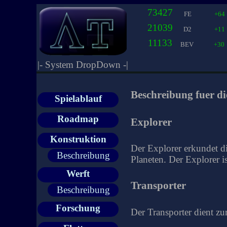
73427
FE
+64
21039
D2
+11
11133
BEV
+30
|- System DropDown -|
Beschreibung fuer d
Spielablauf
Roadmap
Explorer
Konstruktion
Der Explorer erkundet d
Beschreibung
Planeten. Der Explorer i
Werft
Transporter
Beschreibung
Forschung
Der Transporter dient z