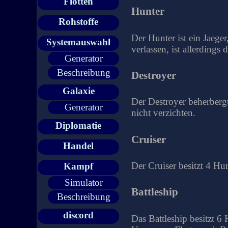
Flotten
Hunter
Rohstoffe
Der Hunter ist ein Jaege
Systemauswahl
verlassen, ist allerdings
Generator
Beschreibung
Destroyer
Galaxie
Der Destroyer beherbergt
Generator
nicht verzichten.
Diplomatie
Cruiser
Handel
Der Cruiser besitzt 4 Hu
Kampf
Simulator
Battleship
Beschreibung
discord
Das Battleship besitzt 6 