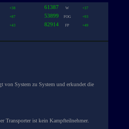
61387
+38
W
+37
53899
+87
FOG
+93
82914
+43
FP
+49
ngt von System zu System und erkundet die
r Transporter ist kein Kampfteilnehmer.