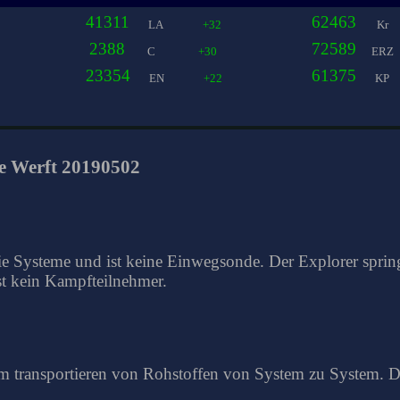
41311
62463
LA
+32
Kr
2388
72589
C
+30
ERZ
23354
61375
EN
+22
KP
ie Werft 20190502
ie Systeme und ist keine Einwegsonde. Der Explorer spri
st kein Kampfteilnehmer.
um transportieren von Rohstoffen von System zu System. De