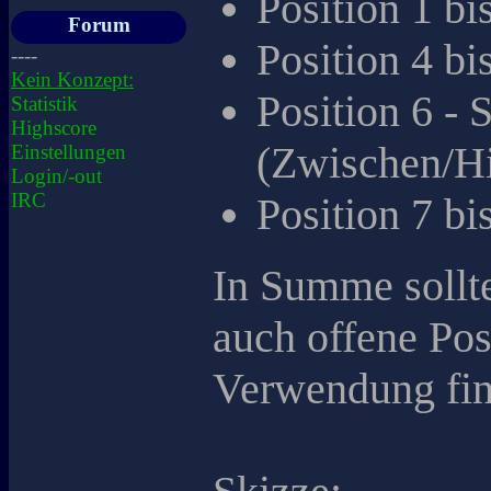
Position 1 bi
Forum
Position 4 b
----
Kein Konzept:
Position 6 -
Statistik
Highscore
(Zwischen/Hi
Einstellungen
Login/-out
IRC
Position 7 bi
In Summe sollte
auch offene Pos
Verwendung fin