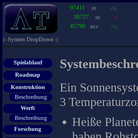
97411
FE
+51
38727
D2
-8
45790
BEV
+72
|- System DropDown -|
Systembeschr
Spielablauf
Roadmap
Ein Sonnensyste
Konstruktion
Beschreibung
3 Temperaturzo
Werft
Beschreibung
Heiße Planete
Forschung
haben Rohst