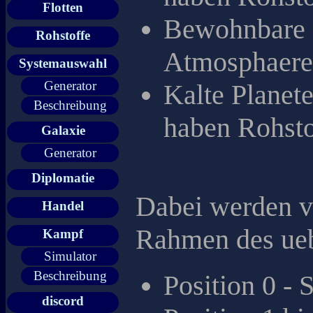
Flotten
Bewohnbare P
Rohstoffe
Atmosphaere 
Systemauswahl
Generator
Kalte Planet
Beschreibung
haben Rohst
Galaxie
Generator
Diplomatie
Dabei werden v
Handel
Rahmen des ueb
Kampf
Simulator
Beschreibung
Position 0 -
discord